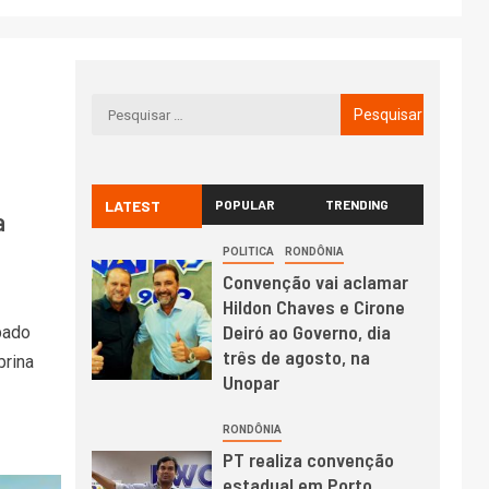
LATEST
POPULAR
TRENDING
a
POLITICA
RONDÔNIA
Convenção vai aclamar
Hildon Chaves e Cirone
Deiró ao Governo, dia
bado
três de agosto, na
brina
Unopar
RONDÔNIA
PT realiza convenção
estadual em Porto