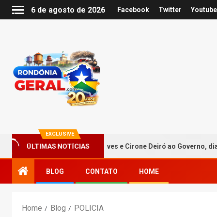
6 de agosto de 2026
Facebook
Twitter
Youtube
EXCLUSIVE
lamar Hildon Chaves e Cirone Deiró ao Governo, dia três de agosto
ÚLTIMAS NOTÍCIAS
BLOG
CONTATO
HOME
Home
Blog
POLICIA