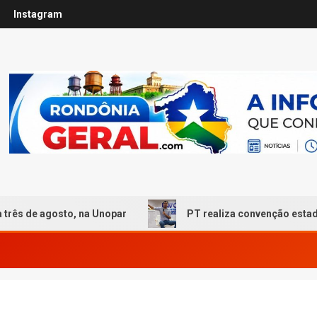
Instagram
, na Unopar
PT realiza convenção estadual em Porto V