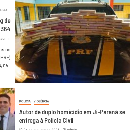
LICIA
g de
-364
admin
os no
(PRF)
na...
POLICIA
VIOLÊNCIA
Autor de duplo homicídio em Ji-Paraná se
entrega à Polícia Civil