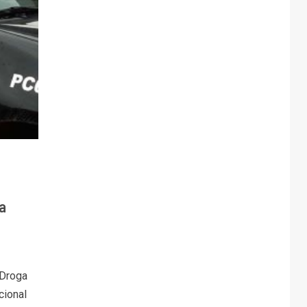
a
 Droga
cional