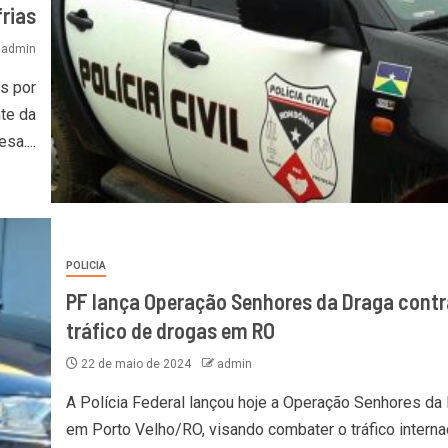
frias
admin
s por
nte da
sa....
POLICIA
PF lança Operação Senhores da Draga contr
tráfico de drogas em RO
22 de maio de 2024
admin
A Polícia Federal lançou hoje a Operação Senhores da
em Porto Velho/RO, visando combater o tráfico interna