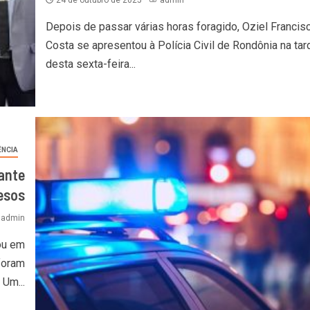
24 de outubro de 2025
admin
Depois de passar várias horas foragido, Oziel Francis
Costa se apresentou à Polícia Civil de Rondônia na tar
desta sexta-feira...
ÊNCIA
ante
esos
admin
ou em
foram
Um...