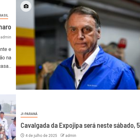
RASIL
naro
admin
nte e
ão na
asa...
JI-PARANÁ
Cavalgada da Expojipa será neste sábado, 5
4 de julho de 2025
admin