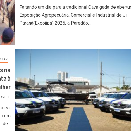
Faltando um dia para a tradicional Cavalgada de abertu
Exposição Agropecuária, Comercial e Industrial de Ji-
Paraná(Expojipa) 2025, a Paredão...
ESTAR
s na
te à
lher
admin
hões,
, com
 de...