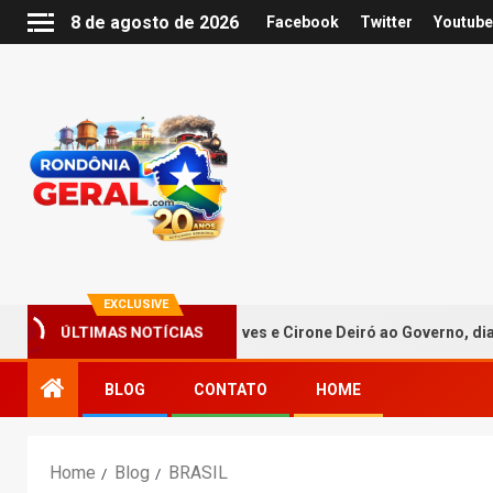
8 de agosto de 2026
Facebook
Twitter
Youtube
EXCLUSIVE
 aclamar Hildon Chaves e Cirone Deiró ao Governo, dia três de ago
ÚLTIMAS NOTÍCIAS
BLOG
CONTATO
HOME
Home
Blog
BRASIL