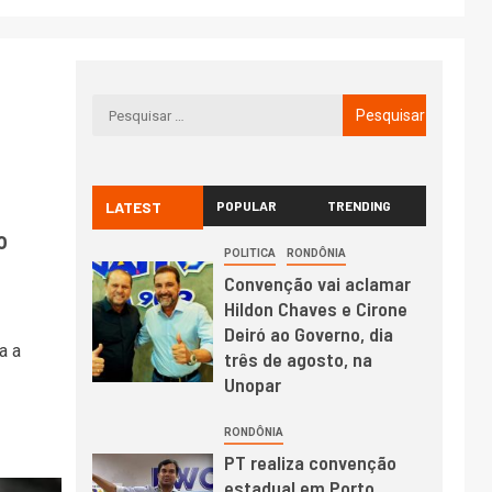
LATEST
POPULAR
TRENDING
o
POLITICA
RONDÔNIA
Convenção vai aclamar
Hildon Chaves e Cirone
Deiró ao Governo, dia
a a
três de agosto, na
Unopar
RONDÔNIA
PT realiza convenção
estadual em Porto