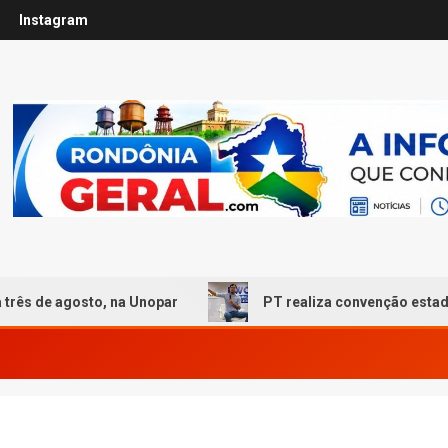
Instagram
sto, na Unopar
PT realiza convenção estadual em Port