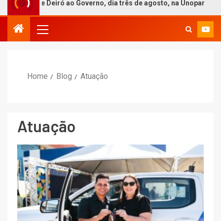
iró ao Governo, dia três de agosto, na Unopar
PT reali
Home
Blog
Atuação
Atuação