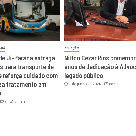
ANÁ
ATUAÇÃO
 de Ji-Paraná entrega
Nilton Cezar Rios comemor
s para transporte de
anos de dedicação à Advoc
e reforça cuidado com
legado público
iza tratamento em
1 de junho de 2026
admin
o
 2026
admin