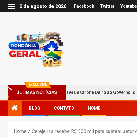
8 de agosto de 2026
Facebook
Twitter
Youtube
EXCLUSIVE
ÚLTIMAS NOTÍCIAS
i aclamar Hildon Chaves e Cirone Deiró ao Governo, dia três de ag
BLOG
CONTATO
HOME
Home
Cerejeiras recebe R$ 500 mil para custear setor