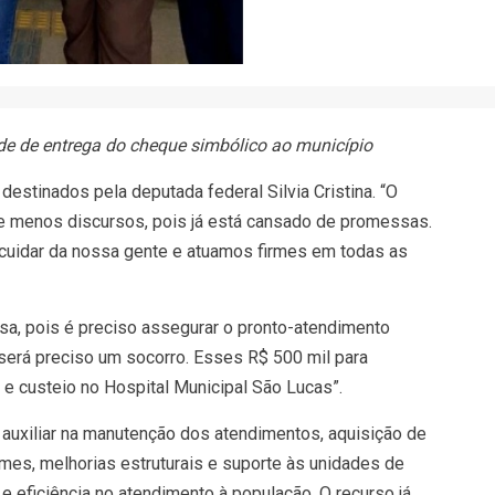
ade de entrega do cheque simbólico ao município
estinados pela deputada federal Silvia Cristina. “O
 e menos discursos, pois já está cansado de promessas.
uidar da nossa gente e atuamos firmes em todas as
ssa, pois é preciso assegurar o pronto-atendimento
erá preciso um socorro. Esses R$ 500 mil para
 e custeio no Hospital Municipal São Lucas”.
a auxiliar na manutenção dos atendimentos, aquisição de
es, melhorias estruturais e suporte às unidades de
e eficiência no atendimento à população. O recurso já