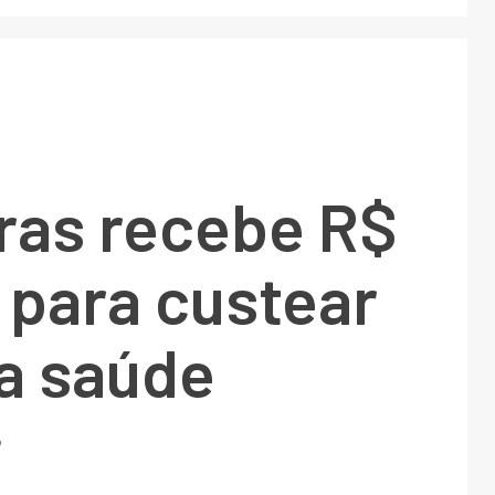
ras recebe R$
 para custear
da saúde
6