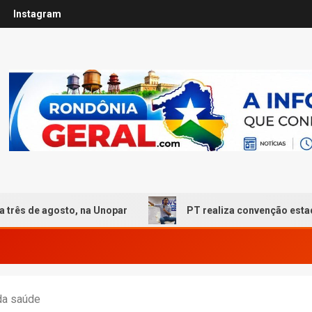
Instagram
osto, na Unopar
PT realiza convenção estadual em Por
 da saúde