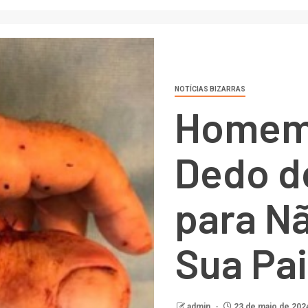
NOTÍCIAS BIZARRAS
Homem 
Dedo d
para N
Sua Pa
admin
23 de maio de 202