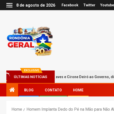
8 de agosto de 2026
Facebook
Twitter
Youtube
EXCLUSIVE
i aclamar Hildon Chaves e Cirone Deiró ao Governo, dia três de ag
ÚLTIMAS NOTÍCIAS
BLOG
CONTATO
HOME
Home
Homem Implanta Dedo do Pé na Mão para Não A