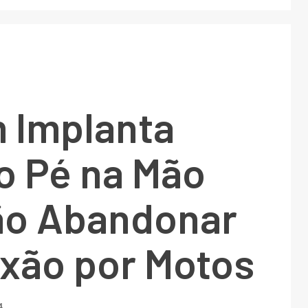
Implanta
o Pé na Mão
ão Abandonar
ixão por Motos
4