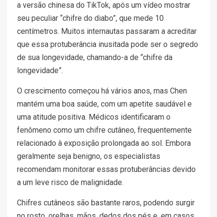
a versão chinesa do TikTok, após um vídeo mostrar
seu peculiar “chifre do diabo”, que mede 10
centímetros. Muitos internautas passaram a acreditar
que essa protuberância inusitada pode ser o segredo
de sua longevidade, chamando-a de “chifre da
longevidade”.
O crescimento começou há vários anos, mas Chen
mantém uma boa saúde, com um apetite saudável e
uma atitude positiva. Médicos identificaram o
fenômeno como um chifre cutâneo, frequentemente
relacionado à exposição prolongada ao sol. Embora
geralmente seja benigno, os especialistas
recomendam monitorar essas protuberâncias devido
a um leve risco de malignidade.
Chifres cutâneos são bastante raros, podendo surgir
no rosto, orelhas, mãos, dedos dos pés e, em casos