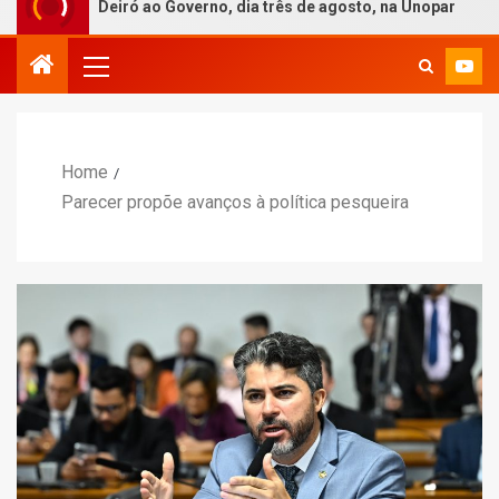
e Deiró ao Governo, dia três de agosto, na Unopar
PT r
Home
Parecer propõe avanços à política pesqueira